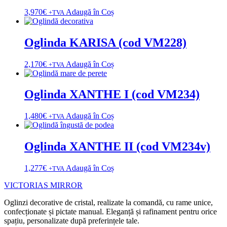
3,970
€
Adaugă în Coș
+TVA
Oglinda KARISA (cod VM228)
2,170
€
Adaugă în Coș
+TVA
Oglinda XANTHE I (cod VM234)
1,480
€
Adaugă în Coș
+TVA
Oglinda XANTHE II (cod VM234v)
1,277
€
Adaugă în Coș
+TVA
VICTORIAS MIRROR
Oglinzi decorative de cristal, realizate la comandă, cu rame unice,
confecționate și pictate manual. Eleganță și rafinament pentru orice
spațiu, personalizate după preferințele tale.