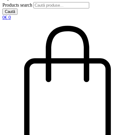
Products search
Caută
0
€
0