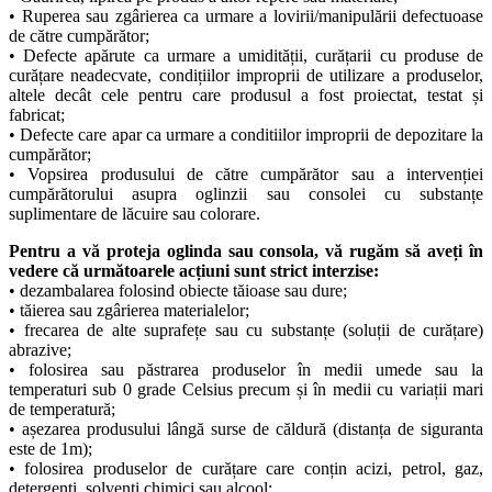
• Ruperea sau zgârierea ca urmare a lovirii/manipulării defectuoase
de către cumpărător;
• Defecte apărute ca urmare a umidității, curățarii cu produse de
curățare neadecvate, condițiilor improprii de utilizare a produselor,
altele decât cele pentru care produsul a fost proiectat, testat și
fabricat;
• Defecte care apar ca urmare a conditiilor improprii de depozitare la
cumpărător;
• Vopsirea produsului de către cumpărător sau a intervenției
cumpărătorului asupra oglinzii sau consolei cu substanțe
suplimentare de lăcuire sau colorare.
Pentru a vă proteja oglinda sau consola, vă rugăm să aveți în
vedere că următoarele acțiuni sunt strict interzise:
• dezambalarea folosind obiecte tăioase sau dure;
• tăierea sau zgârierea materialelor;
• frecarea de alte suprafețe sau cu substanțe (soluții de curățare)
abrazive;
• folosirea sau păstrarea produselor în medii umede sau la
temperaturi sub 0 grade Celsius precum și în medii cu variații mari
de temperatură;
• așezarea produsului lângă surse de căldură (distanța de siguranta
este de 1m);
• folosirea produselor de curățare care conțin acizi, petrol, gaz,
detergenți, solvenți chimici sau alcool;