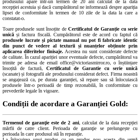
produsului apare într-un termen de 20 ani calculat de la data
recepției acestuia și dacă cumpărătorul ne informează despre apariția
lipsei de conformitate în termen de 10 zile de la data la care a
constatat-o.
Toare produsele sunt însoțite de
Certificatul de Garanție
cu serie
unică
și factura fiscală. Cumpărătorul este de acord cu faptul că
produsele lucrate și pictate manual nu pot fi fabricate identic
din punct de vedere al texturii și nuanțelor obținute prin
aplicarea diferitelor finisaje.
Acestea nu sunt considerate defecte
de calitate. În cazul apariției unor eventuale defecte, cumpărătorul va
trimite pe adresa de email office@victoriasmirror.ro, o înștiințare
însoțită de factură,
Certificatul de Garantie cu serie unică
(scanate) și fotografii ale produsului considerat defect. Firma noastră
se angajează ca, pe durata garanției, să repare sau să înlocuiască
produsele într-o perioadă de timp rezonabilă, în conformitate cu
prevederile legale în vigoare.
Condiții de acordare a Garanției Gold:
Termenul de garanţie este de 2 ani
, calculat de la data recepției
mărfii de catre client. Perioada de garanţie se prelungește cu
perioada în care produsul stă în reparație.
La înlocuirea unui produs cu un produs nou acesta din urmă