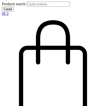
Products search
Caută
0
€
0