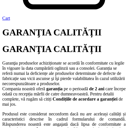
Cart
GARANŢIA CALITĂȚII
GARANŢIA CALITĂȚII
Garanţia produselor achiziționate se acordă în conformitate cu legile
în vigoare la data cumpărării oglinzii sau a consolei. Garanția se
referă numai la deficiențe ale produselor determinate de defecte de
fabricație sau vicii ascunse şi îşi pierde valabilitatea în cazul utilizării
necorespunzătoare a produselor.
Compania noastră oferă
garanția
pe o perioadă
de 2 ani
care începe
odată cu recepția mărfii de catre dumneavoastră. Pentru detalii
complete, vă rugăm să citiți
Condițiile de acordare a garanției
de
mai jos.
Produsul este considerat neconform dacă nu are aceleași calități și
caracteristici descrise în cadrul formularului de comandă.
Răspunderea noastră este angajată dacă lipsa de conformitate a