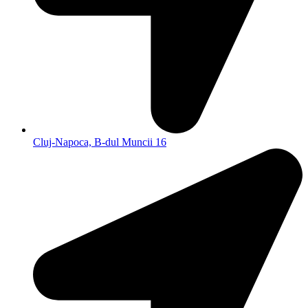
Cluj-Napoca, B-dul Muncii 16