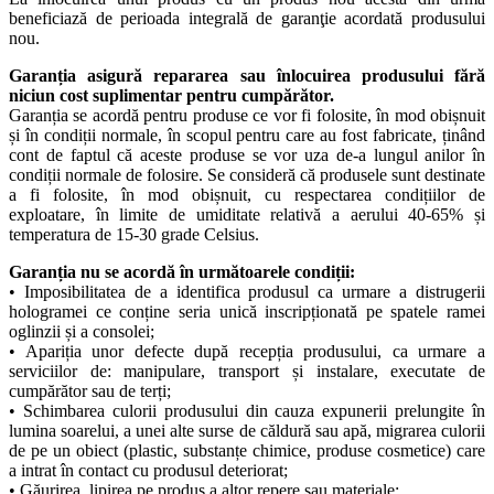
beneficiază de perioada integrală de garanţie acordată produsului
nou.
Garanția asigură repararea sau înlocuirea produsului fără
niciun cost suplimentar pentru cumpărător.
Garanția se acordă pentru produse ce vor fi folosite, în mod obișnuit
și în condiții normale, în scopul pentru care au fost fabricate, ținând
cont de faptul că aceste produse se vor uza de-a lungul anilor în
condiții normale de folosire. Se consideră că produsele sunt destinate
a fi folosite, în mod obișnuit, cu respectarea condițiilor de
exploatare, în limite de umiditate relativă a aerului 40-65% și
temperatura de 15-30 grade Celsius.
Garanția nu se acordă în următoarele condiții:
• Imposibilitatea de a identifica produsul ca urmare a distrugerii
hologramei ce conține seria unică inscripționată pe spatele ramei
oglinzii și a consolei;
• Apariția unor defecte după recepția produsului, ca urmare a
serviciilor de: manipulare, transport și instalare, executate de
cumpărător sau de terți;
• Schimbarea culorii produsului din cauza expunerii prelungite în
lumina soarelui, a unei alte surse de căldură sau apă, migrarea culorii
de pe un obiect (plastic, substanțe chimice, produse cosmetice) care
a intrat în contact cu produsul deteriorat;
• Găurirea, lipirea pe produs a altor repere sau materiale;