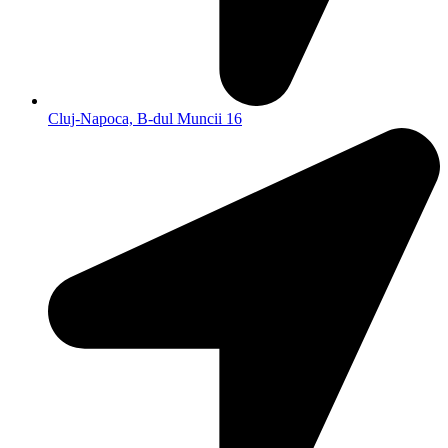
Cluj-Napoca, B-dul Muncii 16