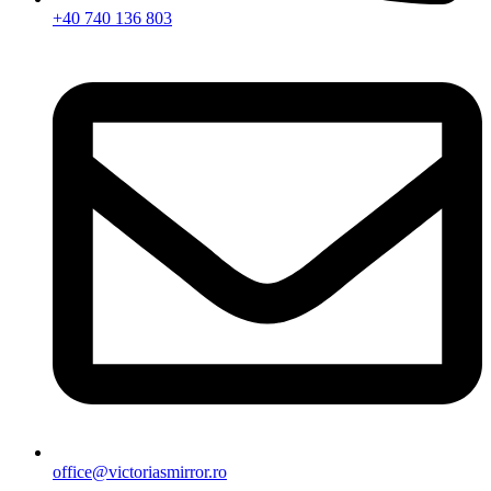
+40 740 136 803
office@victoriasmirror.ro