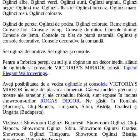
Oglinzi albe. Oglinzi verzi. Oglinzi aurii. Oglinzi argintii. Oglinzi
negre. Oglinzi roz. Oglinzi albastre. Oglinzi turcoaz. Oglinzi maro.
Oglinzi rosii. Oglinzi colorate.
Oglinzi de perete. Oglinzi de podea. Oglinzi colorate. Rame oglinzi.
Console hol. Console living. Console dormitor. Console dining.
Console de lemn. Console cu blat de piatră naturală. Oglinzi și
console decorative. Console decorative la comandă.
Set oglinzi decorative. Set oglinzi și console.
Pentru a îmbrăca pereții cu stil și a obține un un decor inedit, alături
de oglinzile și consolele VICTORIA’S MIRROR folosiți
Tapetul
Elegant Wallcoverings
.
Aveți posibilitatea de a vedea
oglinzile și consolele
VICTORIA’S
MIRROR înainte de plasarea comenzii. Câteva modele precum și
mostre ale ramelor și ale cristalului folosit, sunt expuse în incinta
showroom-urilor
ROCAS DECOR
. Ne găsiți în România
(București, Cluj-Napoca, Timișoara, Sibiu, Bistrița, Oradea) și
Ungaria (Budapesta).
Viziteaza: Showroom Oglinzi București. Showroom Oglinzi Cluj-
Napoca. Showroom Oglinzi Sibiu. Showroom Oglinzi Oradea.
Showroom Oglinzi Timișoara. Showroom Oglinzi Bistrița.
Showroom Oglinzi Budapesta.