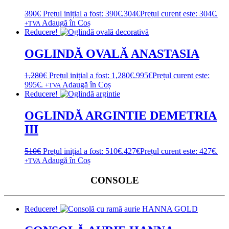
390
€
Prețul inițial a fost: 390€.
304
€
Prețul curent este: 304€.
Adaugă în Coș
+TVA
Reducere!
OGLINDĂ OVALĂ ANASTASIA
1,280
€
Prețul inițial a fost: 1,280€.
995
€
Prețul curent este:
995€.
Adaugă în Coș
+TVA
Reducere!
OGLINDĂ ARGINTIE DEMETRIA
III
510
€
Prețul inițial a fost: 510€.
427
€
Prețul curent este: 427€.
Adaugă în Coș
+TVA
CONSOLE
Reducere!