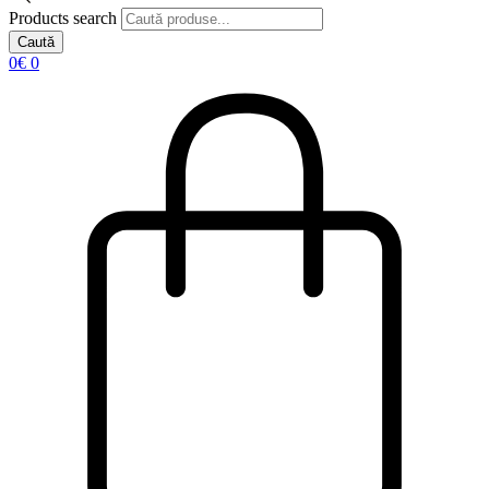
Products search
Caută
0
€
0