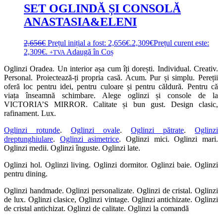
SET OGLINDĂ ȘI CONSOLĂ
ANASTASIA&ELENI
2,656
€
Prețul inițial a fost: 2,656€.
2,309
€
Prețul curent este:
2,309€.
Adaugă în Coș
+TVA
Oglinzi Oradea. Un interior așa cum îți dorești. Individual. Creativ.
Personal. Proiectează-ți propria casă. Acum. Pur și simplu. Pereții
oferă loc pentru idei, pentru culoare și pentru căldură. Pentru că
viața înseamnă schimbare. Alege oglinzi și console de la
VICTORIA’S MIRROR. Calitate și bun gust. Design clasic,
rafinament. Lux.
Oglinzi rotunde
.
Oglinzi ovale
.
Oglinzi pătrate
.
Oglinzi
dreptunghiulare
.
Oglinzi asimetrice
. Oglinzi mici. Oglinzi mari.
Oglinzi medii. Oglinzi înguste. Oglinzi late.
Oglinzi hol. Oglinzi living. Oglinzi dormitor. Oglinzi baie. Oglinzi
pentru dining.
Oglinzi handmade. Oglinzi personalizate. Oglinzi de cristal. Oglinzi
de lux. Oglinzi clasice, Oglinzi vintage. Oglinzi antichizate. Oglinzi
de cristal antichizat. Oglinzi de calitate. Oglinzi la comandă