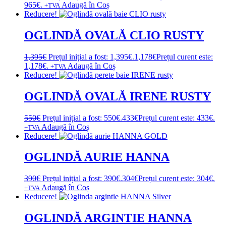
965€.
Adaugă în Coș
+TVA
Reducere!
OGLINDĂ OVALĂ CLIO RUSTY
1,395
€
Prețul inițial a fost: 1,395€.
1,178
€
Prețul curent este:
1,178€.
Adaugă în Coș
+TVA
Reducere!
OGLINDĂ OVALĂ IRENE RUSTY
550
€
Prețul inițial a fost: 550€.
433
€
Prețul curent este: 433€.
Adaugă în Coș
+TVA
Reducere!
OGLINDĂ AURIE HANNA
390
€
Prețul inițial a fost: 390€.
304
€
Prețul curent este: 304€.
Adaugă în Coș
+TVA
Reducere!
OGLINDĂ ARGINTIE HANNA