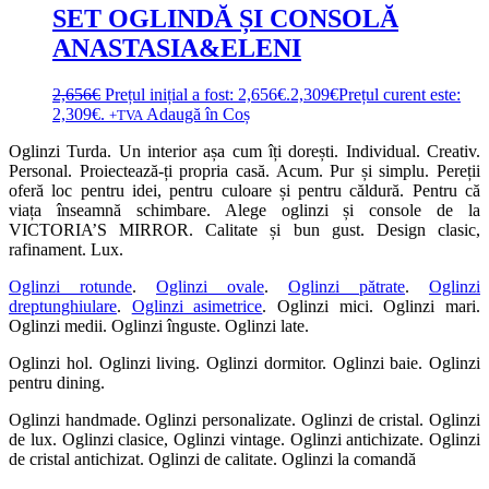
SET OGLINDĂ ȘI CONSOLĂ
ANASTASIA&ELENI
2,656
€
Prețul inițial a fost: 2,656€.
2,309
€
Prețul curent este:
2,309€.
Adaugă în Coș
+TVA
Oglinzi Turda. Un interior așa cum îți dorești. Individual. Creativ.
Personal. Proiectează-ți propria casă. Acum. Pur și simplu. Pereții
oferă loc pentru idei, pentru culoare și pentru căldură. Pentru că
viața înseamnă schimbare. Alege oglinzi și console de la
VICTORIA’S MIRROR. Calitate și bun gust. Design clasic,
rafinament. Lux.
Oglinzi rotunde
.
Oglinzi ovale
.
Oglinzi pătrate
.
Oglinzi
dreptunghiulare
.
Oglinzi asimetrice
. Oglinzi mici. Oglinzi mari.
Oglinzi medii. Oglinzi înguste. Oglinzi late.
Oglinzi hol. Oglinzi living. Oglinzi dormitor. Oglinzi baie. Oglinzi
pentru dining.
Oglinzi handmade. Oglinzi personalizate. Oglinzi de cristal. Oglinzi
de lux. Oglinzi clasice, Oglinzi vintage. Oglinzi antichizate. Oglinzi
de cristal antichizat. Oglinzi de calitate. Oglinzi la comandă