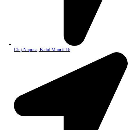
Cluj-Napoca, B-dul Muncii 16