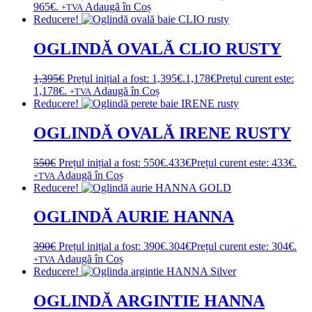
965€.
Adaugă în Coș
+TVA
Reducere!
OGLINDĂ OVALĂ CLIO RUSTY
1,395
€
Prețul inițial a fost: 1,395€.
1,178
€
Prețul curent este:
1,178€.
Adaugă în Coș
+TVA
Reducere!
OGLINDĂ OVALĂ IRENE RUSTY
550
€
Prețul inițial a fost: 550€.
433
€
Prețul curent este: 433€.
Adaugă în Coș
+TVA
Reducere!
OGLINDĂ AURIE HANNA
390
€
Prețul inițial a fost: 390€.
304
€
Prețul curent este: 304€.
Adaugă în Coș
+TVA
Reducere!
OGLINDĂ ARGINTIE HANNA