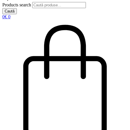
Products search
Caută
0
€
0