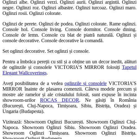
Oglinzi albe. Oglinzi verzi. Oglinzi aurii. Oglinzi argintii. Oglinzi
negre. Oglinzi roz. Oglinzi albastre. Oglinzi turcoaz. Oglinzi maro.
Oglinzi rosii. Oglinzi colorate.
Oglinzi de perete. Oglinzi de podea. Oglinzi colorate. Rame oglinzi.
Console hol. Console living. Console dormitor. Console dining.
Console de lemn. Console cu blat de piatră naturală. Oglinzi și
console decorative. Console decorative la comandă.
Set oglinzi decorative. Set oglinzi și console.
Pentru a îmbrăca pereții cu stil și a obține un un decor inedit, alături
de oglinzile și consolele VICTORIA’S MIRROR folosiți
Tapetul
Elegant Wallcoverings
.
Aveți posibilitatea de a vedea
oglinzile și consolele
VICTORIA’S
MIRROR înainte de plasarea comenzii. Câteva modele precum și
mostre ale ramelor și ale cristalului folosit, sunt expuse în incinta
showroom-urilor
ROCAS DECOR
. Ne găsiți în România
(București, Cluj-Napoca, Timișoara, Sibiu, Bistrița, Oradea) și
Ungaria (Budapesta).
Vizitează: Showroom Oglinzi București. Showroom Oglinzi Cluj-
Napoca. Showroom Oglinzi Sibiu. Showroom Oglinzi Oradea.
Showroom Oglinzi Timișoara. Showroom Oglinzi Bistrița.
Showroom Oglinzi Budapesta.