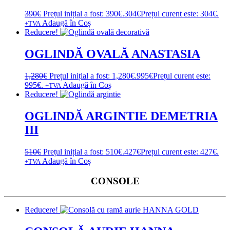
390
€
Prețul inițial a fost: 390€.
304
€
Prețul curent este: 304€.
Adaugă în Coș
+TVA
Reducere!
OGLINDĂ OVALĂ ANASTASIA
1,280
€
Prețul inițial a fost: 1,280€.
995
€
Prețul curent este:
995€.
Adaugă în Coș
+TVA
Reducere!
OGLINDĂ ARGINTIE DEMETRIA
III
510
€
Prețul inițial a fost: 510€.
427
€
Prețul curent este: 427€.
Adaugă în Coș
+TVA
CONSOLE
Reducere!