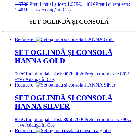
1,678
€
Prețul inițial a fost: 1,678€.
1,481
€
Prețul curent este:
1,481€.
Adaugă în Coș
+TVA
SET OGLINDĂ ȘI CONSOLĂ
Reducere!
SET OGLINDĂ ȘI CONSOLĂ
HANNA GOLD
907
€
Prețul inițial a fost: 907€.
802
€
Prețul curent este: 802€.
Adaugă în Coș
+TVA
Reducere!
SET OGLINDĂ ȘI CONSOLĂ
HANNA SILVER
895
€
Prețul inițial a fost: 895€.
790
€
Prețul curent este: 790€.
Adaugă în Coș
+TVA
Reducere!