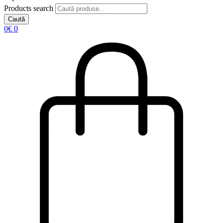
Products search
Caută
0
€
0