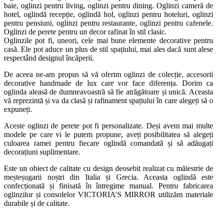
baie, oglinzi pentru living, oglinzi pentru dining. Oglinzi cameră de
hotel, oglindă recepție, oglindă hol, oglinzi pentru hoteluri, oglinzi
pentru pensiuni, oglinzi pentru restaurante, oglinzi pentru cafenele.
Oglinzi de perete pentru un decor rafinat în stil clasic.
Oglinzile pot fi, uneori, cele mai bune elemente decorative pentru
casă. Ele pot aduce un plus de stil spațiului, mai ales dacă sunt alese
respectând designul încăperii.
De aceea ne-am propus să vă oferim oglinzi de colecție, accesorii
decorative handmade de lux care vor face diferența. Dorim ca
oglinda aleasă de dumneavoastră să fie atrăgătoare și unică. Aceasta
vă reprezintă și va da clasă și rafinament spațiului în care alegeți să o
expuneți.
Aceste oglinzi de perete pot fi personalizate. Deși avem mai multe
modele pe care vi le putem propune, aveți posibilitatea să alegeți
culoarea ramei pentru fiecare oglindă comandată și să adăugați
decorațiuni suplimentare.
Este un obiect de calitate cu design deosebit realizat cu măiestrie de
meșteșugarii noștri din Italia și Grecia. Aceasta oglindă este
confecționată și finisată în întregime manual. Pentru fabricarea
oglinzilor și consolelor VICTORIA’S MIRROR utilizăm materiale
durabile și de calitate.