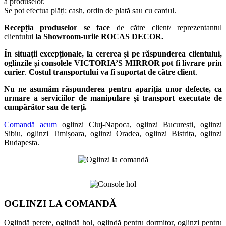
a produselor.
Se pot efectua plăți: cash, ordin de plată sau cu cardul.
Recepția produselor se face
de către client/ reprezentantul
clientului
la Showroom-urile ROCAS DECOR.
În situații excepționale, la cererea și pe răspunderea clientului,
oglinzile și consolele VICTORIA’S MIRROR pot fi livrare prin
curier
.
Costul transportului va fi suportat de către client
.
Nu ne asumăm răspunderea pentru apariția unor defecte, ca
urmare a serviciilor de manipulare și transport executate de
cumpărător sau de terți.
Comandă acum
oglinzi Cluj-Napoca, oglinzi București, oglinzi
Sibiu, oglinzi Timișoara, oglinzi Oradea, oglinzi Bistrița, oglinzi
Budapesta.
OGLINZI LA COMANDĂ
Oglindă perete, oglindă hol, oglindă pentru dormitor, oglinzi pentru