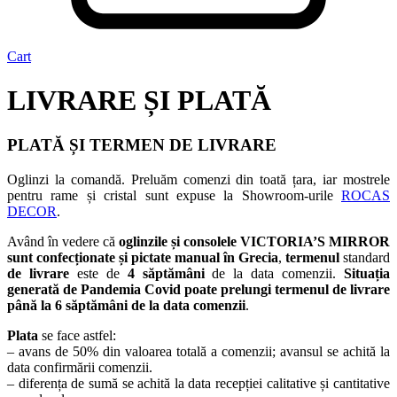
Cart
LIVRARE ȘI PLATĂ
PLATĂ ȘI TERMEN DE LIVRARE
Oglinzi la comandă. Preluăm comenzi din toată țara, iar mostrele
pentru rame și cristal sunt expuse la Showroom-urile
ROCAS
DECOR
.
Având în vedere că
oglinzile și consolele VICTORIA’S MIRROR
sunt confecționate și pictate manual în Grecia
,
termenul
standard
de livrare
este de
4 săptămâni
de la data comenzii.
Situația
generată de Pandemia Covid poate prelungi termenul de livrare
până la 6 săptămâni de la data comenzii
.
Plata
se face astfel:
– avans de 50% din valoarea totală a comenzii; avansul se achită la
data confirmării comenzii.
– diferența de sumă se achită la data recepției calitative și cantitative