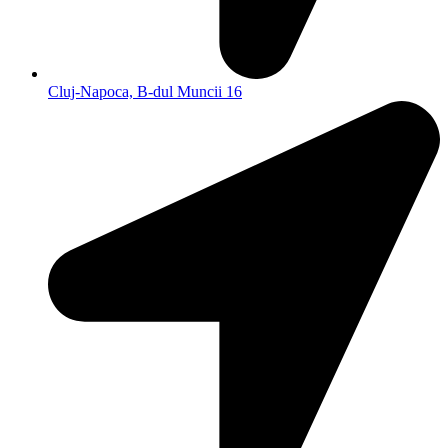
Cluj-Napoca, B-dul Muncii 16