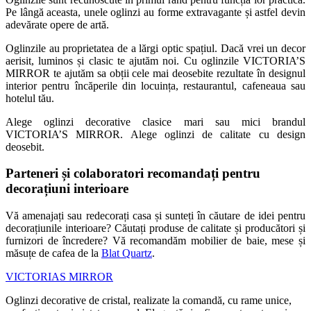
Pe lângă aceasta, unele oglinzi au forme extravagante și astfel devin
adevărate opere de artă.
Oglinzile au proprietatea de a lărgi optic spațiul. Dacă vrei un decor
aerisit, luminos și clasic te ajutăm noi. Cu oglinzile VICTORIA’S
MIRROR te ajutăm sa obții cele mai deosebite rezultate în designul
interior pentru încăperile din locuința, restaurantul, cafeneaua sau
hotelul tău.
Alege oglinzi decorative clasice mari sau mici brandul
VICTORIA’S MIRROR. Alege oglinzi de calitate cu design
deosebit.
Parteneri și colaboratori recomandați pentru
decorațiuni interioare
Vă amenajați sau redecorați casa și sunteți în căutare de idei pentru
decorațiunile interioare? Căutați produse de calitate și producători și
furnizori de încredere? Vă recomandăm mobilier de baie, mese și
măsuțe de cafea de la
Blat Quartz
.
VICTORIAS MIRROR
Oglinzi decorative de cristal, realizate la comandă, cu rame unice,