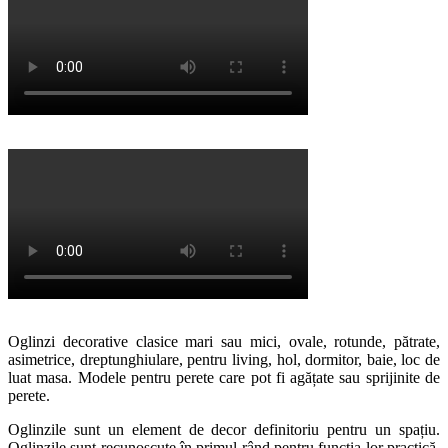
Oglinzi decorative clasice mari sau mici, ovale, rotunde, pătrate,
asimetrice, dreptunghiulare, pentru living, hol, dormitor, baie, loc de
luat masa. Modele pentru perete care pot fi agățate sau sprijinite de
perete.
Oglinzile sunt un element de decor definitoriu pentru un spațiu.
Oglinzile sunt recunoscute în primul rând pentru funcția lor practică.