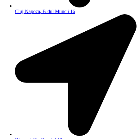
Cluj-Napoca, B-dul Muncii 16