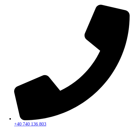
Sari
la
conținut
+40 740 136 803