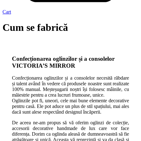
Cart
Cum se fabrică
Confecționarea oglinzilor și a consolelor
VICTORIA’S MIRROR
Confecționarea oglinzilor și a consolelor necesită răbdare
și talent având în vedere că produsele noastre sunt realizate
100% manual. Meșteșugarii noștri își folosesc mâinile, cu
măiestrie pentru a crea lucruri frumoase, unice.
Oglinzile pot fi, uneori, cele mai bune elemente decorative
pentru casă. Ele pot aduce un plus de stil spațiului, mai ales
dacă sunt alese respectând designul încăperii.
De aceea ne-am propus să vă oferim oglinzi de colecție,
accesorii decorative handmade de lux care vor face
diferența. Dorim ca oglinda aleasă de dumneavoastră să fie
atrăgătoare și unică. Aceasta vă reprezintă și va da clasă și