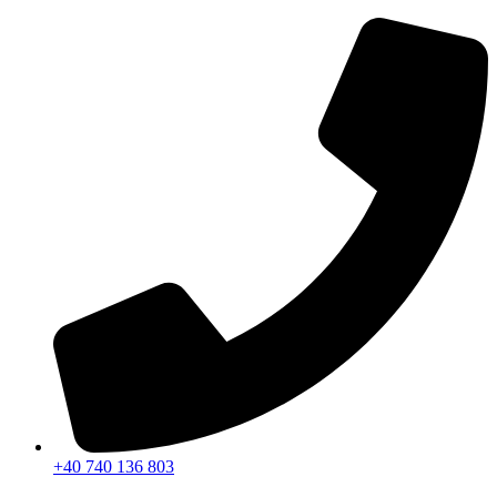
Sari
la
conținut
+40 740 136 803