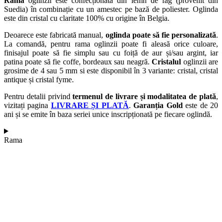
Rama
oglinzii este confecționată din lemn de fag (provenit din
Suedia) în combinație cu un amestec pe bază de poliester. Oglinda
este din cristal cu claritate 100% cu origine în Belgia.
Deoarece este fabricată manual,
oglinda poate să fie personalizată
.
La comandă, pentru rama oglinzii poate fi aleasă orice culoare,
finisajul poate să fie simplu sau cu foiță de aur și/sau argint, iar
patina poate să fie coffe, bordeaux sau neagră.
Cristalul
oglinzii are
grosime de 4 sau 5 mm si este disponibil în 3 variante: cristal, cristal
antique și cristal fyme.
Pentru detalii privind
termenul de livrare și modalitatea de plată
,
vizitați pagina
LIVRARE ȘI PLATĂ
.
Garanția Gold
este de 20
ani și se emite în baza seriei unice inscripționată pe fiecare oglindă.
Rama