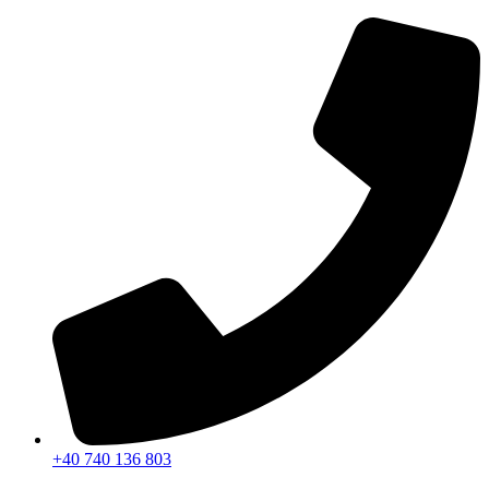
Sari
la
conținut
+40 740 136 803