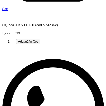
Cart
Oglinda XANTHE II (cod VM234v)
1,277
€
+TVA
Cantitate
Adaugă în Coș
Oglinda
XANTHE
II
(cod
VM234v)