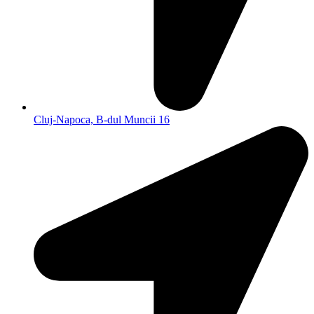
Cluj-Napoca, B-dul Muncii 16