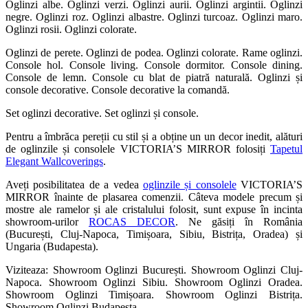
Oglinzi albe. Oglinzi verzi. Oglinzi aurii. Oglinzi argintii. Oglinzi
negre. Oglinzi roz. Oglinzi albastre. Oglinzi turcoaz. Oglinzi maro.
Oglinzi rosii. Oglinzi colorate.
Oglinzi de perete. Oglinzi de podea. Oglinzi colorate. Rame oglinzi.
Console hol. Console living. Console dormitor. Console dining.
Console de lemn. Console cu blat de piatră naturală. Oglinzi și
console decorative. Console decorative la comandă.
Set oglinzi decorative. Set oglinzi și console.
Pentru a îmbrăca pereții cu stil și a obține un un decor inedit, alături
de oglinzile și consolele VICTORIA’S MIRROR folosiți
Tapetul
Elegant Wallcoverings
.
Aveți posibilitatea de a vedea
oglinzile și consolele
VICTORIA’S
MIRROR înainte de plasarea comenzii. Câteva modele precum și
mostre ale ramelor și ale cristalului folosit, sunt expuse în incinta
showroom-urilor
ROCAS DECOR
. Ne găsiți în România
(București, Cluj-Napoca, Timișoara, Sibiu, Bistrița, Oradea) și
Ungaria (Budapesta).
Viziteaza: Showroom Oglinzi București. Showroom Oglinzi Cluj-
Napoca. Showroom Oglinzi Sibiu. Showroom Oglinzi Oradea.
Showroom Oglinzi Timișoara. Showroom Oglinzi Bistrița.
Showroom Oglinzi Budapesta.