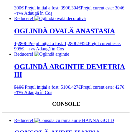
390
€
Prețul inițial a fost: 390€.
304
€
Prețul curent este: 304€.
Adaugă în Coș
+TVA
Reducere!
OGLINDĂ OVALĂ ANASTASIA
1,280
€
Prețul inițial a fost: 1,280€.
995
€
Prețul curent este:
995€.
Adaugă în Coș
+TVA
Reducere!
OGLINDĂ ARGINTIE DEMETRIA
III
510
€
Prețul inițial a fost: 510€.
427
€
Prețul curent este: 427€.
Adaugă în Coș
+TVA
CONSOLE
Reducere!