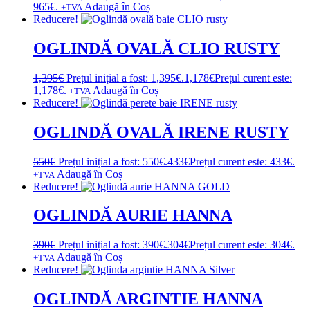
965€.
Adaugă în Coș
+TVA
Reducere!
OGLINDĂ OVALĂ CLIO RUSTY
1,395
€
Prețul inițial a fost: 1,395€.
1,178
€
Prețul curent este:
1,178€.
Adaugă în Coș
+TVA
Reducere!
OGLINDĂ OVALĂ IRENE RUSTY
550
€
Prețul inițial a fost: 550€.
433
€
Prețul curent este: 433€.
Adaugă în Coș
+TVA
Reducere!
OGLINDĂ AURIE HANNA
390
€
Prețul inițial a fost: 390€.
304
€
Prețul curent este: 304€.
Adaugă în Coș
+TVA
Reducere!
OGLINDĂ ARGINTIE HANNA