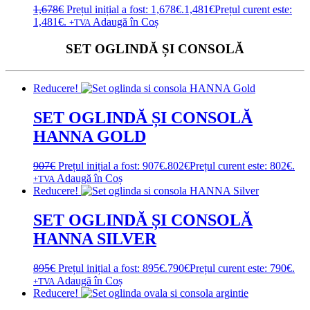
1,678
€
Prețul inițial a fost: 1,678€.
1,481
€
Prețul curent este:
1,481€.
Adaugă în Coș
+TVA
SET OGLINDĂ ȘI CONSOLĂ
Reducere!
SET OGLINDĂ ȘI CONSOLĂ
HANNA GOLD
907
€
Prețul inițial a fost: 907€.
802
€
Prețul curent este: 802€.
Adaugă în Coș
+TVA
Reducere!
SET OGLINDĂ ȘI CONSOLĂ
HANNA SILVER
895
€
Prețul inițial a fost: 895€.
790
€
Prețul curent este: 790€.
Adaugă în Coș
+TVA
Reducere!