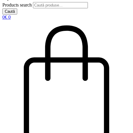
Products search
Caută
0
€
0