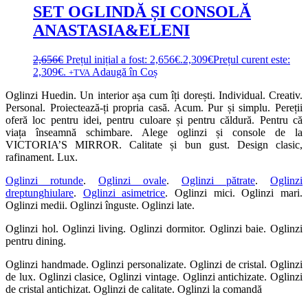
SET OGLINDĂ ȘI CONSOLĂ
ANASTASIA&ELENI
2,656
€
Prețul inițial a fost: 2,656€.
2,309
€
Prețul curent este:
2,309€.
Adaugă în Coș
+TVA
Oglinzi Huedin. Un interior așa cum îți dorești. Individual. Creativ.
Personal. Proiectează-ți propria casă. Acum. Pur și simplu. Pereții
oferă loc pentru idei, pentru culoare și pentru căldură. Pentru că
viața înseamnă schimbare. Alege oglinzi și console de la
VICTORIA’S MIRROR. Calitate și bun gust. Design clasic,
rafinament. Lux.
Oglinzi rotunde
.
Oglinzi ovale
.
Oglinzi pătrate
.
Oglinzi
dreptunghiulare
.
Oglinzi asimetrice
. Oglinzi mici. Oglinzi mari.
Oglinzi medii. Oglinzi înguste. Oglinzi late.
Oglinzi hol. Oglinzi living. Oglinzi dormitor. Oglinzi baie. Oglinzi
pentru dining.
Oglinzi handmade. Oglinzi personalizate. Oglinzi de cristal. Oglinzi
de lux. Oglinzi clasice, Oglinzi vintage. Oglinzi antichizate. Oglinzi
de cristal antichizat. Oglinzi de calitate. Oglinzi la comandă