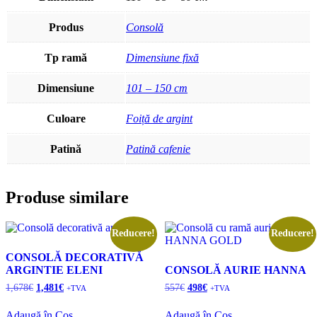
Produs
Consolă
Tp ramă
Dimensiune fixă
Dimensiune
101 – 150 cm
Culoare
Foiță de argint
Patină
Patină cafenie
Produse similare
Reducere!
Reducere!
CONSOLĂ DECORATIVĂ
ARGINTIE ELENI
CONSOLĂ AURIE HANNA
Prețul
Prețul
Prețul
Prețul
1,678
€
1,481
€
557
€
498
€
+TVA
+TVA
inițial
curent
inițial
curent
a
este:
a
este:
Adaugă în Coș
Adaugă în Coș