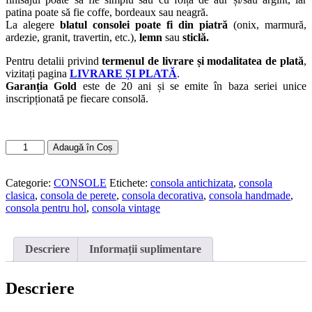
patina poate să fie coffe, bordeaux sau neagră.
La alegere
blatul consolei poate fi din piatră
(onix, marmură,
ardezie, granit, travertin, etc.),
lemn
sau
sticlă.
Pentru detalii privind
termenul de livrare și modalitatea de plată
,
vizitați pagina
LIVRARE ȘI PLATĂ
.
Garanția Gold
este de 20 ani și se emite în baza seriei unice
inscripționată pe fiecare consolă.
Cantitate
Adaugă în Coș
Consola
DAMARIS
(cod
Categorie:
CONSOLE
Etichete:
consola antichizata
,
consola
VM149)
clasica
,
consola de perete
,
consola decorativa
,
consola handmade
,
consola pentru hol
,
consola vintage
Descriere
Informații suplimentare
Descriere