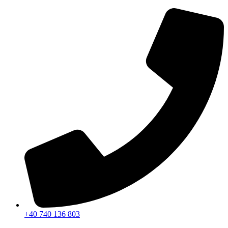
Sari
la
conținut
+40 740 136 803