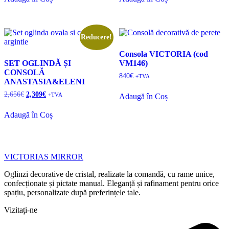
fost:
1,481€.
fost:
498€.
1,678€.
557€.
Reducere!
Consola VICTORIA (cod
SET OGLINDĂ ȘI
VM146)
CONSOLĂ
840
€
+TVA
ANASTASIA&ELENI
Prețul
Prețul
2,656
€
2,309
€
+TVA
Adaugă în Coș
inițial
curent
a
este:
Adaugă în Coș
fost:
2,309€.
2,656€.
VICTORIAS MIRROR
Oglinzi decorative de cristal, realizate la comandă, cu rame unice,
confecționate și pictate manual. Eleganță și rafinament pentru orice
spațiu, personalizate după preferințele tale.
Vizitați-ne