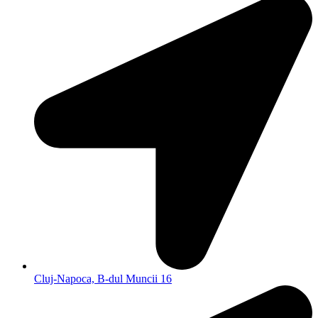
Cluj-Napoca, B-dul Muncii 16