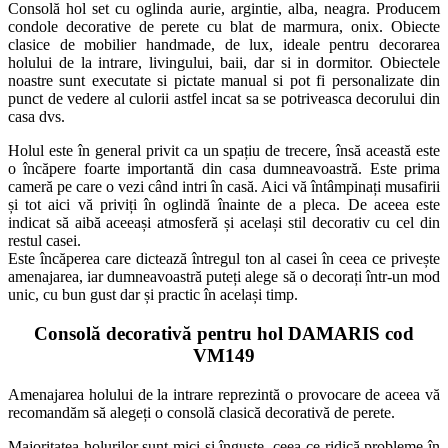
Consolă hol set cu oglinda aurie, argintie, alba, neagra. Producem
condole decorative de perete cu blat de marmura, onix. Obiecte
clasice de mobilier handmade, de lux, ideale pentru decorarea
holului de la intrare, livingului, baii, dar si in dormitor. Obiectele
noastre sunt executate si pictate manual si pot fi personalizate din
punct de vedere al culorii astfel incat sa se potriveasca decorului din
casa dvs.
Holul este în general privit ca un spațiu de trecere, însă această este
o încăpere foarte importantă din casa dumneavoastră. Este prima
cameră pe care o vezi când intri în casă. Aici vă întâmpinați musafirii
și tot aici vă priviți în oglindă înainte de a pleca. De aceea este
indicat să aibă aceeași atmosferă și același stil decorativ cu cel din
restul casei.
Este încăperea care dictează întregul ton al casei în ceea ce privește
amenajarea, iar dumneavoastră puteți alege să o decorați într-un mod
unic, cu bun gust dar și practic în același timp.
Consolă decorativă pentru hol DAMARIS cod
VM149
Amenajarea holului de la intrare reprezintă o provocare de aceea vă
recomandăm să alegeți o consolă clasică decorativă de perete.
Majoritatea holurilor sunt mici și înguste, ceea ce ridică probleme în