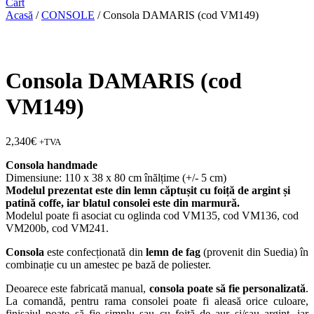
Cart
Acasă
/
CONSOLE
/ Consola DAMARIS (cod VM149)
Consola DAMARIS (cod
VM149)
2,340
€
+TVA
Consola handmade
Dimensiune: 110 x 38 x 80 cm înălțime (+/- 5 cm)
Modelul prezentat este din lemn căptușit cu foiță de argint și
patină coffe, iar blatul consolei este din marmură.
Modelul poate fi asociat cu oglinda cod VM135, cod VM136, cod
VM200b, cod VM241.
Consola
este confecționată din
lemn de fag
(provenit din Suedia) în
combinație cu un amestec pe bază de poliester.
Deoarece este fabricată manual,
consola poate să fie personalizată
.
La comandă, pentru rama consolei poate fi aleasă orice culoare,
finisajul poate să fie simplu sau cu foiță de aur și/sau argint, iar