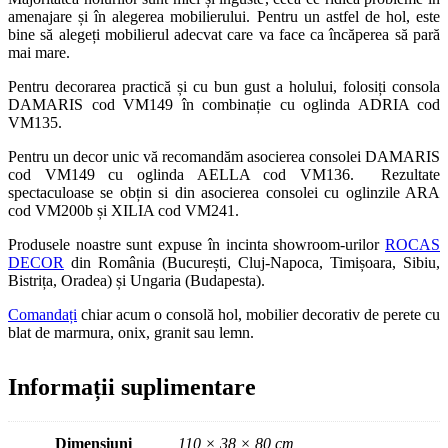
amenajare și în alegerea mobilierului. Pentru un astfel de hol, este
bine să alegeți mobilierul adecvat care va face ca încăperea să pară
mai mare.
Pentru decorarea practică și cu bun gust a holului, folosiți consola
DAMARIS cod VM149 în combinație cu oglinda ADRIA cod
VM135.
Pentru un decor unic vă recomandăm asocierea consolei DAMARIS
cod VM149 cu oglinda AELLA cod VM136. Rezultate
spectaculoase se obțin si din asocierea consolei cu oglinzile ARA
cod VM200b și XILIA cod VM241.
Produsele noastre sunt expuse în incinta showroom-urilor
ROCAS
DECOR
din România (București, Cluj-Napoca, Timișoara, Sibiu,
Bistrița, Oradea) și Ungaria (Budapesta).
Comandați
chiar acum o consolă hol, mobilier decorativ de perete cu
blat de marmura, onix, granit sau lemn.
Informații suplimentare
Dimensiuni
110 × 38 × 80 cm